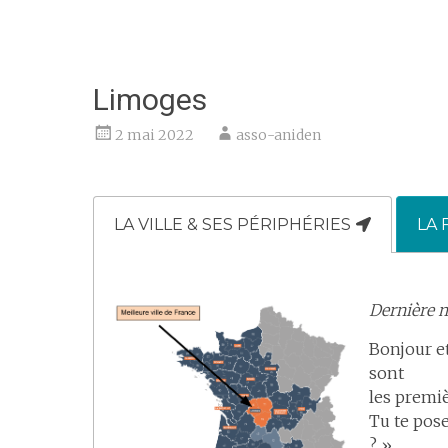
Limoges
2 mai 2022
asso-aniden
LA VILLE & SES PÉRIPHÉRIES
LA
Dernière mi
Bonjour et
sont
les premiè
Tu te pose
? ».