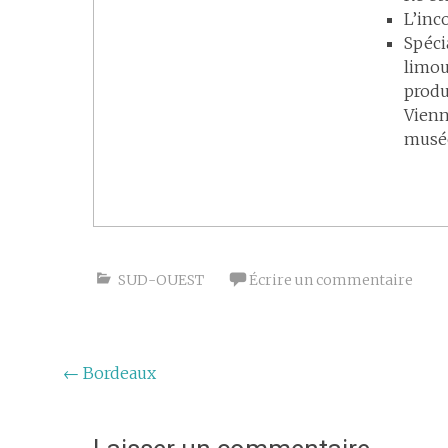
L’inc
Spéci
limou
produ
Vienn
musée
SUD-OUEST
Écrire un commentaire
Navigation
←
Bordeaux
de
l'article