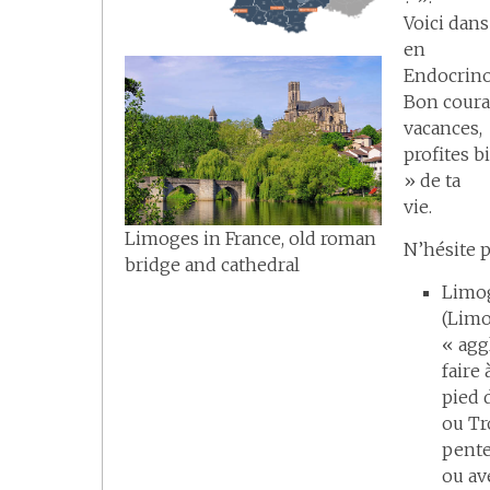
Voici dans
en
Endocrino
Bon courag
vacances,
profites b
» de ta
vie.
Limoges in France, old roman
N’hésite 
bridge and cathedral
Limog
(Limo
« agg
faire 
pied 
ou Tr
pente
ou av