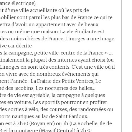
tance électrique).
git d’une ville accueillante où les prix de
obilier sont parmi les plus bas de France ce qui te
ttra d’avoir un appartement avec de beaux
es ou même une maison. La vie étudiante est
 des moins chères de France. Limoges a une image
ive car décrite
s la campagne, petite ville, centre de la France » ….
finalement la plupart des internes ayant choisi (ou
Limoges en sont très contents. C’est une ville où il
bon vivre avec de nombreux événements qui
ent l’année : La Frairie des Petits Ventres, Le
é des jacobins, Les nocturnes des halles…
dre de vie est agréable, la campagne à quelques
es en voiture. Les sportifs pourront en profiter
des sorties à vélo, des courses, des randonnées ou
ports nautiques au lac de Saint Pardoux.
an est à 2h30 (Royan etc) ou 3h (La Rochelle, Ile de
c) et la montagne (Massif Central) à 2h30.