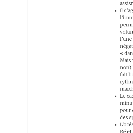
assis
Il s’a
l’imm
perme
volum
l’une
négat
« dan
Mais 
non) 
fait 
rythm
march
Le ca
minut
pour 
des s
L’océ
Ré et